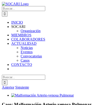
Saltar
al
Buscar:
contenido
INICIO
SOCARI
Organización
MIEMBROS
COLABORADORES
ACTUALIDAD
Noticias
Eventos
Convocatorias
Casos
CONTACTO
Buscar:
Anterior
Siguiente
Ver
imagen
más
Caso: Malformación Arterio-venosa Pulmonar