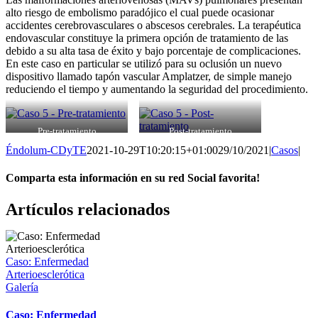
alto riesgo de embolismo paradójico el cual puede ocasionar
accidentes cerebrovasculares o abscesos cerebrales. La terapéutica
endovascular constituye la primera opción de tratamiento de las
debido a su alta tasa de éxito y bajo porcentaje de complicaciones.
En este caso en particular se utilizó para su oclusión un nuevo
dispositivo llamado tapón vascular Amplatzer, de simple manejo
reduciendo el tiempo y aumentando la seguridad del procedimiento.
Pre-tratamiento
Post-tratamiento
Éndolum-CDyTE
2021-10-29T10:20:15+01:00
29/10/2021
|
Casos
|
Comparta esta información en su red Social favorita!
Facebook
X
Bluesky
Reddit
LinkedIn
WhatsApp
Telegram
Tumblr
Pinterest
Xing
Correo
Artículos relacionados
electrónico
Caso: Enfermedad
Arterioesclerótica
Galería
Caso: Enfermedad