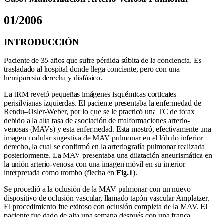
grande
01/2006
INTRODUCCIÓN
Paciente de 35 años que sufre pérdida súbita de la conciencia. Es
trasladado al hospital donde llega conciente, pero con una
hemiparesia derecha y disfásico.
La IRM reveló pequeñas imágenes isquémicas corticales
perisilvianas izquierdas. El paciente presentaba la enfermedad de
Rendu–Osler-Weber, por lo que se le practicó una TC de tórax
debido a la alta tasa de asociación de malformaciones arterio-
venosas (MAVs) y esta enfermedad. Esta mostró, efectivamente una
imagen nodular sugestiva de MAV pulmonar en el lóbulo inferior
derecho, la cual se confirmó en la arteriografía pulmonar realizada
posteriormente. La MAV presentaba una dilatación aneurismática en
la unión arterio-venosa con una imagen móvil en su interior
interpretada como trombo (flecha en
Fig.1
).
Se procedió a la oclusión de la MAV pulmonar con un nuevo
dispositivo de oclusión vascular, llamado tapón vascular Amplatzer.
El procedimiento fue exitoso con oclusión completa de la MAV. El
paciente fue dado de alta una semana después con una franca