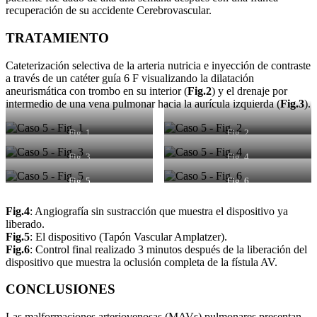
recuperación de su accidente Cerebrovascular.
TRATAMIENTO
Cateterización selectiva de la arteria nutricia e inyección de contraste
a través de un catéter guía 6 F visualizando la dilatación
aneurismática con trombo en su interior (
Fig.2
) y el drenaje por
intermedio de una vena pulmonar hacia la aurícula izquierda (
Fig.3
).
Fig. 1
Fig. 2
Fig. 3
Fig. 4
Fig. 5
Fig. 6
Fig.4
: Angiografía sin sustracción que muestra el dispositivo ya
liberado.
Fig.5
: El dispositivo (Tapón Vascular Amplatzer).
Fig.6
: Control final realizado 3 minutos después de la liberación del
dispositivo que muestra la oclusión completa de la fístula AV.
CONCLUSIONES
Las malformaciones arteriovenosas (MAVs) pulmonares presentan